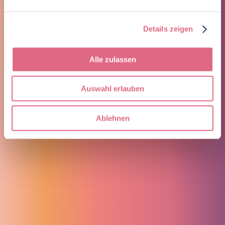
Details zeigen
Blog
Impressum
Datenschutz
Alle zulassen
Termin buchen
Auswahl erlauben
Öffnungszeiten
Ablehnen
Montag
08:00 – 18:00 Uhr
Dienstag
08:00 – 20:00 Uhr
Mittwoch
08:00 – 18:00 Uhr
Donnerstag
08:00 – 20:00 Uhr
Freitag
08:00 – 18:00 Uhr