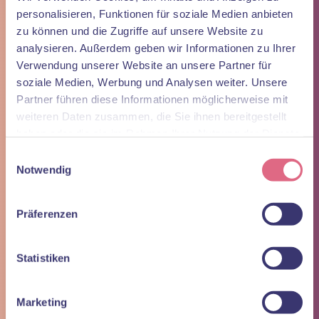
Anfahrt
personalisieren, Funktionen für soziale Medien anbieten
zu können und die Zugriffe auf unsere Website zu
Follow us
test
analysieren. Außerdem geben wir Informationen zu Ihrer
Verwendung unserer Website an unsere Partner für
Nothing Found
soziale Medien, Werbung und Analysen weiter. Unsere
Partner führen diese Informationen möglicherweise mit
It seems we can’t find what you’re looking for. Perhaps searching
weiteren Daten zusammen, die Sie ihnen bereitgestellt
can help.
haben oder die sie im Rahmen Ihrer Nutzung der Dienste
Suchen
gesammelt haben.
Einwilligungsauswahl
nach:
Notwendig
Kontakt
Präferenzen
arona
Das Zahnzentrum Ulm
Sedelhofgasse 19
Statistiken
89073 Ulm
Tel.:
0731 / 49 37 240
Marketing
Whats App:
01512 / 16 86 228
anfrage@arona-ulm.de