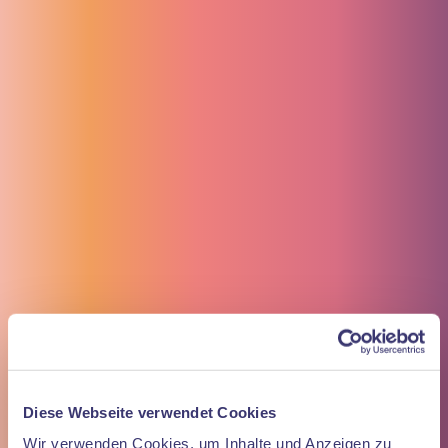
Über uns
Team
Karriere
Anfahrt
Zahnmedizin
Zahnreinigung
Bleaching
Oralchirurgie
Parodontologie
Zahnimplantate
Zahnersatz
Milchzahnclub
Kieferorthopädie
Invisalign
Blog
Kontakt
Kontakt
0731 49 37 240
WhatsApp
Termin
buchen
Kontakt
Diese Webseite verwendet Cookies
Öffnungszeiten
Wir verwenden Cookies, um Inhalte und Anzeigen zu