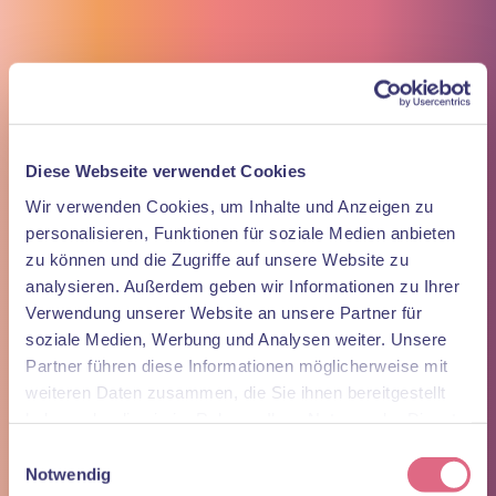
Anfahrt
Follow us
test
Nothing Found
It seems we can’t find what you’re looking for. Perhaps searching
Diese Webseite verwendet Cookies
can help.
Wir verwenden Cookies, um Inhalte und Anzeigen zu
Suchen
personalisieren, Funktionen für soziale Medien anbieten
nach:
zu können und die Zugriffe auf unsere Website zu
analysieren. Außerdem geben wir Informationen zu Ihrer
Kontakt
Verwendung unserer Website an unsere Partner für
arona
soziale Medien, Werbung und Analysen weiter. Unsere
Das Zahnzentrum Ulm
Partner führen diese Informationen möglicherweise mit
weiteren Daten zusammen, die Sie ihnen bereitgestellt
Sedelhofgasse 19
89073 Ulm
haben oder die sie im Rahmen Ihrer Nutzung der Dienste
gesammelt haben.
Einwilligungsauswahl
Tel.:
0731 / 49 37 240
Whats App:
01512 / 16 86 228
Notwendig
anfrage@arona-ulm.de