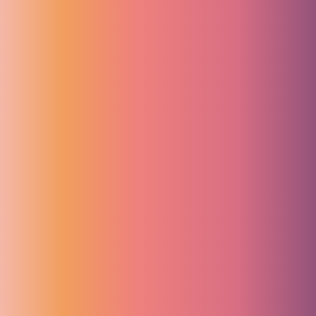
Über uns
Team
Karriere
Anfahrt
Zahnmedizin
Zahnreinigung
Bleaching
Oralchirurgie
Parodontologie
Zahnimplantate
Zahnersatz
Milchzahnclub
Kieferorthopädie
Invisalign
Blog
Kontakt
Kontakt
0731 49 37 240
WhatsApp
Termin
buchen
Kontakt
Öffnungszeiten